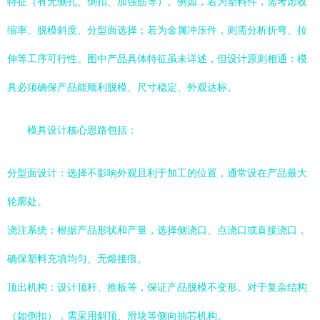
特征（有无侧孔、倒扣、加强筋等）。例如，若为塑料件，需考虑收
缩率、脱模斜度、分型面选择；若为金属冲压件，则需分析折弯、拉
伸等工序可行性。图中产品具体特征虽未详述，但设计原则相通：模
具必须确保产品能顺利脱模、尺寸稳定、外观达标。
模具设计核心思路包括：
分型面设计：选择不影响外观且利于加工的位置，通常设在产品最大
轮廓处。
浇注系统：根据产品形状和产量，选择侧浇口、点浇口或直接浇口，
确保塑料充填均匀、无熔接痕。
顶出机构：设计顶杆、推板等，保证产品脱模不变形。对于复杂结构
（如倒扣），需采用斜顶、滑块等侧向抽芯机构。