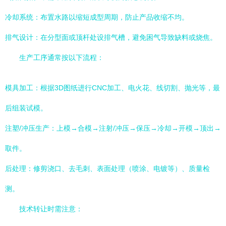
冷却系统：布置水路以缩短成型周期，防止产品收缩不均。
排气设计：在分型面或顶杆处设排气槽，避免困气导致缺料或烧焦。
生产工序通常按以下流程：
模具加工：根据3D图纸进行CNC加工、电火花、线切割、抛光等，最
后组装试模。
注塑/冲压生产：上模→合模→注射/冲压→保压→冷却→开模→顶出→
取件。
后处理：修剪浇口、去毛刺、表面处理（喷涂、电镀等）、质量检
测。
技术转让时需注意：